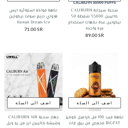
CALIBURN سحبة سيجارة
نكهة فواكه استوائيه ايس
كاليبرن 55000 شفطة 50
هاواي دريم سولت نيكوتين
نيكوتين عدة نكهات استخدام
Hawaii Dream Ice
مره واحده
71.00 SR
89.00 SR
اضف الى السلة
اضف الى السلة
نكهة فيب 100 مل كراميل كوكيز
CALIBURN AIR جهاز سحبة
محمص من بيق فات BIGFAT
وشيشة كاليبرن اير من يو ويل