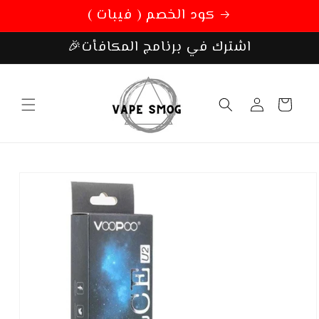
تخطي
كود الخصم ( فيبات )
الى
المحتوى
🎉اشترك في برنامج المكافأت
عربة
تسجيل
التسوق
الدخول